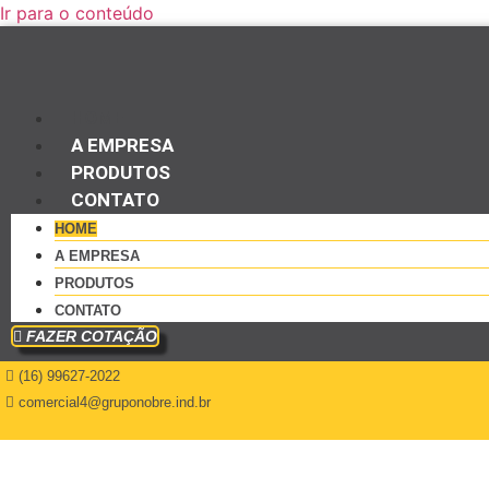
Ir para o conteúdo
HOME
A EMPRESA
PRODUTOS
CONTATO
HOME
A EMPRESA
PRODUTOS
CONTATO
FAZER COTAÇÃO
(16) 99627-2022
comercial4@gruponobre.ind.br