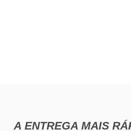
BOBINAS
- BOBINAS GALVANIZADA
- BOBINAS PRÉ-PINTADAS
A ENTREGA MAIS RÁ
- BOBINAS GALVALUME